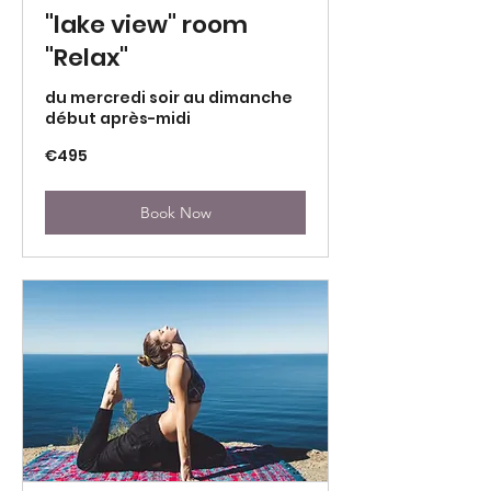
"lake view" room
"Relax"
du mercredi soir au dimanche
début après-midi
495
€495
euros
Book Now