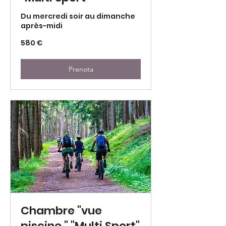
Du mercredi soir au dimanche
après-midi
580
580 €
euro
Prenota
Chambre "vue
piscine " "Multi Sport"